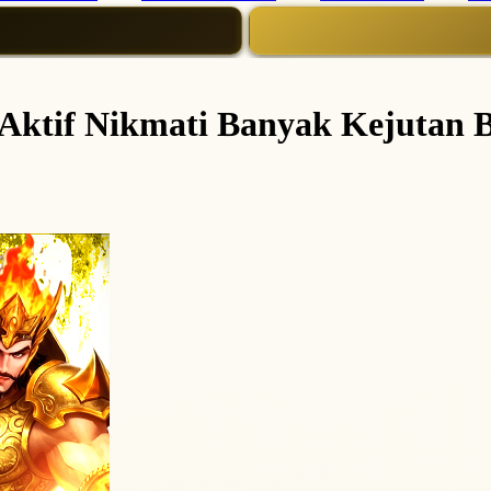
if Nikmati Banyak Kejutan 