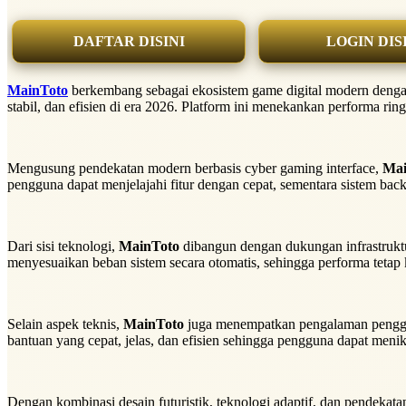
DAFTAR DISINI
LOGIN DIS
MainToto
berkembang sebagai ekosistem game digital modern dengan
stabil, dan efisien di era 2026. Platform ini menekankan performa r
Mengusung pendekatan modern berbasis cyber gaming interface,
Mai
pengguna dapat menjelajahi fitur dengan cepat, sementara sistem ba
Dari sisi teknologi,
MainToto
dibangun dengan dukungan infrastruktu
menyesuaikan beban sistem secara otomatis, sehingga performa tetap k
Selain aspek teknis,
MainToto
juga menempatkan pengalaman pengguna
bantuan yang cepat, jelas, dan efisien sehingga pengguna dapat menik
Dengan kombinasi desain futuristik, teknologi adaptif, dan pendekat