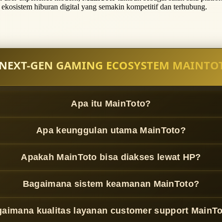
ekosistem hiburan digital yang semakin kompetitif dan terhubung.
 NEXT-GEN GAMING ECOSYSTEM MAINTOT
Apa itu MainToto?
game online modern dengan konsep ekosistem digital adaptif yan
Apa keunggulan utama MainToto?
ermain yang cepat, stabil, dan responsif di berbagai perangkat
inasi performa stabil, desain antarmuka modern, serta sistem a
Apakah MainToto bisa diakses lewat HP?
a lebih halus dan efisien.
timalkan untuk berbagai perangkat termasuk smartphone, tablet,
Bagaimana sistem keamanan MainToto?
sif dan ringan.
tem keamanan digital berlapis yang dirancang untuk menjaga d
aimana kualitas layanan customer support MainT
an penggunaan yang lebih terpercaya.