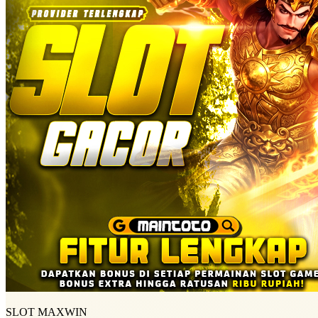
SLOT MAXWIN