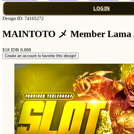
LOGIN
Design ID: 74165272
MAINTOTO メ Member Lama Akt
$18
IDR 8.888
Create an account to favorite this design!