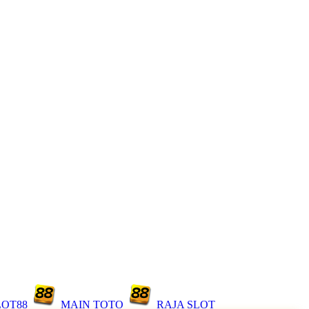
LOT88
MAIN TOTO
RAJA SLOT